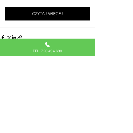
CZYTAJ WIĘCEJ
TEL. 720 494 690
Zobacz wszystkie
Ostatnie posty