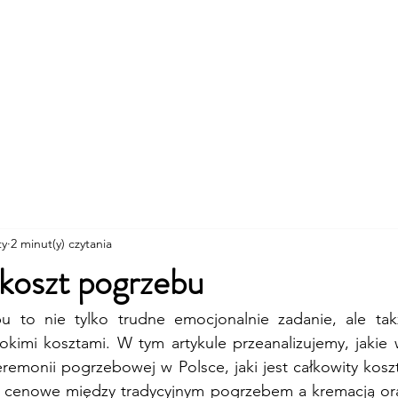
Wzory i ceny
Lista pytań
Galeria
Opinie
ty
2 minut(y) czytania
koszt pogrzebu
u to nie tylko trudne emocjonalnie zadanie, ale tak
okimi kosztami. W tym artykule przeanalizujemy, jakie w
eremonii pogrzebowej w Polsce, jaki jest całkowity kosz
ice cenowe między tradycyjnym pogrzebem a kremacją 
or