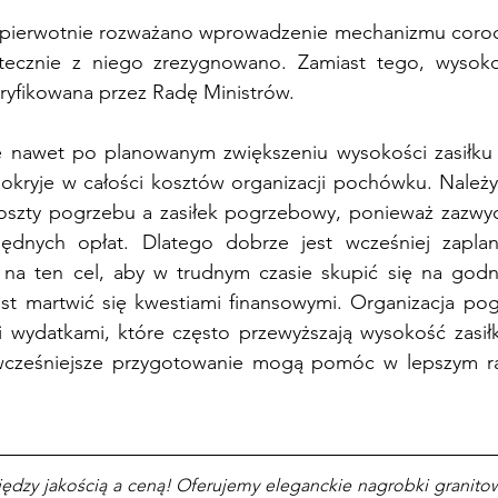
 pierwotnie rozważano wprowadzenie mechanizmu coroczn
atecznie z niego zrezygnowano. Zamiast tego, wysoko
yfikowana przez Radę Ministrów.
że nawet po planowanym zwiększeniu wysokości zasiłk
pokryje w całości kosztów organizacji pochówku. Należy
oszty pogrzebu a zasiłek pogrzebowy
, ponieważ zazwyc
będnych opłat. Dlatego dobrze jest wcześniej zapla
 na ten cel, aby w trudnym czasie skupić się na god
iast martwić się kwestiami finansowymi. Organizacja po
mi wydatkami, które często przewyższają wysokość zasił
wcześniejsze przygotowanie mogą pomóc w lepszym ra
ędzy jakością a ceną! Oferujemy eleganckie nagrobki granitow