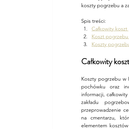
koszty pogrzebu a z
Spis treści: 
Całkowity koszt
Koszt pogrzebu 
Koszty pogrzebu
Całkowity kosz
Koszty pogrzebu w Po
pochówku oraz ind
informacji, całkowit
zakładu pogrzebo
przeprowadzenie ce
na cmentarzu, któ
elementem kosztów 