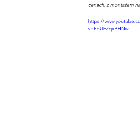
cenach, z montażem na t
https://www.youtube.c
v=FpUEZqxBHNw