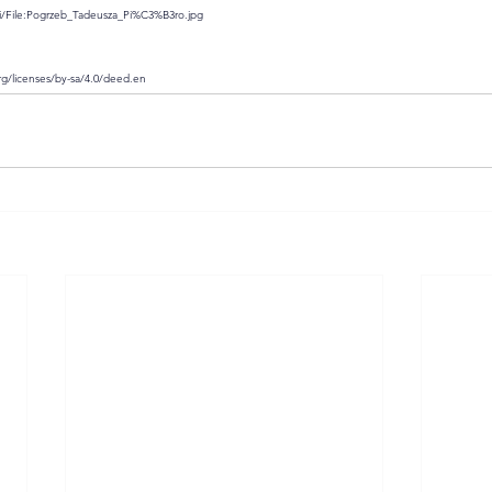
i/File:Pogrzeb_Tadeusza_Pi%C3%B3ro.jpg
g/licenses/by-sa/4.0/deed.en