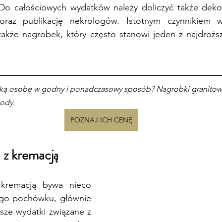
. Do całościowych wydatków należy doliczyć także dekor
raz publikację nekrologów. Istotnym czynnikiem w
także nagrobek, który często stanowi jeden z najdrożs
ką osobę w godny i ponadczasowy sposób? Nagrobki granitowe t
ody.
POZNAJ ICH CENĘ
 z kremacją 
kremacją bywa nieco 
nego pochówku, głównie 
sze wydatki związane z 