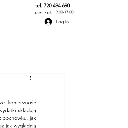
tel.
720 494 690
pon. - pt.
9:00-17:00
Log In
Blog
Kontakt
że konieczność 
ydatki składają 
t pochówku, jak 
az jak wyglądają 