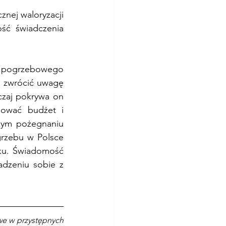
ej waloryzacji 
ść świadczenia 
u pogrzebowego 
 zwrócić uwagę 
zaj pokrywa on 
nować budżet i 
nym pożegnaniu 
grzebu w Polsce 
ku. Świadomość 
dzeniu sobie z 
e w przystępnych 