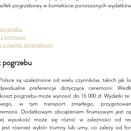
asiłek pogrzebowy w kontekście ponoszonych wydatków
 pogrzebu
z kremacją
 a zasiłek pogrzebowy
t pogrzebu 
lsce są uzależnione od wielu czynników, takich jak loka
ywidualne preferencje dotyczące ceremonii. 
Wedł
y koszt pogrzebu może wynosić do 15 000 zł.
 Wydatki te 
wego, w tym transport zmarłego, przygotowani
remonii. Dodatkowym obciążeniem finansowym jest opł
rej wysokość może się różnić w zależności od re
jest również wybór trumny lub urny, co zależy od fo