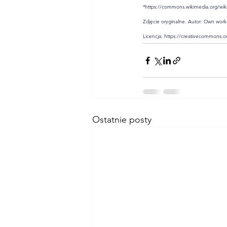
*
https://commons.wikimedia.org/wik
Zdjęcie oryginalne. Autor: Own work
Licencja: 
https://creativecommons.or
Ostatnie posty