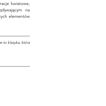
acje kwiatowe, 
pływającym na 
zych elementów 
o klasyka, która 