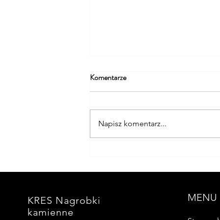
Komentarze
Napisz komentarz...
Grobowiec murowany
MENU
KRES Nagrobki
kamienne