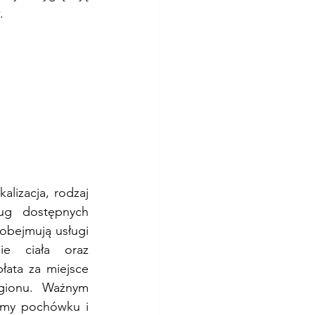
.
lizacja, rodzaj 
ug dostępnych 
obejmują usługi 
e ciała oraz 
ata za miejsce 
gionu. Ważnym 
rmy pochówku i 